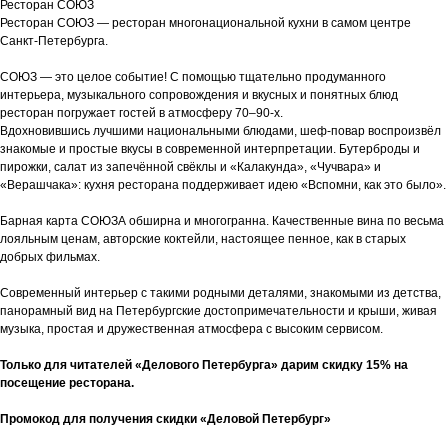
Ресторан СОЮЗ
Ресторан СОЮЗ — ресторан многонациональной кухни в самом центре
Санкт-Петербурга.
СОЮЗ — это целое событие! С помощью тщательно продуманного
интерьера, музыкального сопровождения и вкусных и понятных блюд
ресторан погружает гостей в атмосферу 70–90-х.
Вдохновившись лучшими национальными блюдами, шеф-повар воспроизвёл
знакомые и простые вкусы в современной интерпретации. Бутерброды и
пирожки, салат из запечённой свёклы и «Калакунда», «Чучвара» и
«Верашчака»: кухня ресторана поддерживает идею «Вспомни, как это было».
Барная карта СОЮЗА обширна и многогранна. Качественные вина по весьма
лояльным ценам, авторские коктейли, настоящее пенное, как в старых
добрых фильмах.
Современный интерьер с такими родными деталями, знакомыми из детства,
панорамный вид на Петербургские достопримечательности и крыши, живая
музыка, простая и дружественная атмосфера с высоким сервисом.
Только для читателей «Делового Петербурга» дарим скидку 15% на
посещение ресторана.
Промокод для получения скидки «Деловой Петербург»